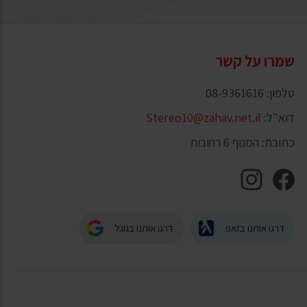
שמרו על קשר
טלפון: 08-9361616
דוא"ל:
Stereo10@zahav.net.il
כתובת: המנוף 6 רחובות
דרגו אותנו בזאפ
דרגו אותנו בגוגל