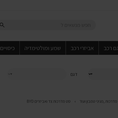
גם רכב
אביזרי רכב
שמע ומולטימדיה
כיסויים
דגם
סט מדרכות צד ואביזרים BYD