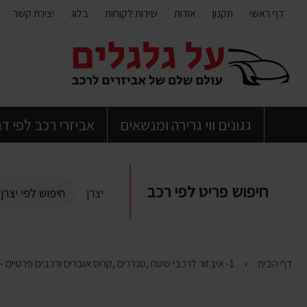
דף ראשי
תקנון
אודות
שירות לקוחות
בלוג
יצירת קשר
דלג
לתוכן
העמוד
גגונים ווי גרירה ומנשאים
אביזרי רכב לפי ד
חיפוש פריט לפי רכב
יצרן
דף הבית
1- איבזור לרכבי שטח ,טנדרים ,קרוס אוברים ורכבים פרטיים - מדרכות ,מגיני טמבון ועוד