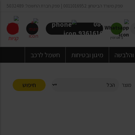
ספק משרד הביטחון: 0011016952 | ספק חברת החשמל: 5032489
08-
9361616
צ'אט זמין
 והלבשה
מיגון ובטיחות
חשמל לרכב
חיפוש
מוצר