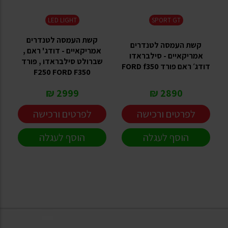
LED LIGHT
SPORT GT
קשת העמסה לטנדרים
קשת העמסה לטנדרים
אמריקאיים - דודג' ראם ,
אמריקאיים - סילבראדו
שברולט סילבראדו , פורד
דודג׳ ראם פורד FORD f350
F250 FORD F350
2999 ₪
2890 ₪
לפרטים ורכישה
לפרטים ורכישה
הוסף לעגלה
הוסף לעגלה