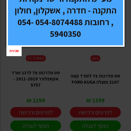
התקנה - חדרה , אשקלון, חולון
, רחובות 054-8074488 054-
5940350
סגירה
GT TURBO
ADG
סט מדרכות צד לרכב פורד
סט מדרכות צד לפורד קוגה
אקספלורר 2011-2019 -
2107 ומעלה FORD KUGA
5757
1199 ₪
1199 ₪
לפרטים ורכישה
לפרטים ורכישה
הוסף לעגלה
הוסף לעגלה