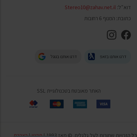
דוא"ל:
Stereo10@zahav.net.il
כתובת: המנוף 6 רחובות
דרגו אותנו בזאפ
דרגו אותנו בגוגל
האתר מאובטח בטכנולוגיית SSL
כל הזכויות שמורות לעל גלגלים. © מאז 1993 |
תקנון
|
הצהרת