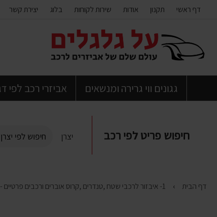
דף ראשי
תקנון
אודות
שירות לקוחות
בלוג
יצירת קשר
דלג
לתוכן
העמוד
גגונים ווי גרירה ומנשאים
אביזרי רכב לפי ד
חיפוש פריט לפי רכב
יצרן
דף הבית
1- איבזור לרכבי שטח ,טנדרים ,קרוס אוברים ורכבים פרטיים - מדרכות ,מגיני טמבון ועוד