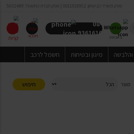
ספק משרד הביטחון: 0011016952 | ספק חברת החשמל: 5032489
08-
9361616
צ'אט זמין
 והלבשה
מיגון ובטיחות
חשמל לרכב
חיפוש
מוצר