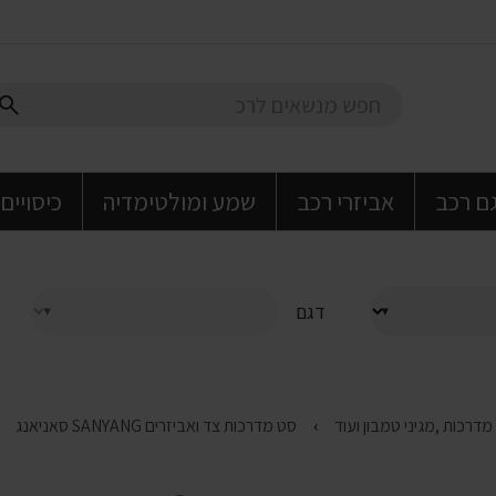
גם רכב
אביזרי רכב
שמע ומולטימדיה
כיסויים
דגם
סט מדרכות צד ואביזרים SANYANG סאניאנג