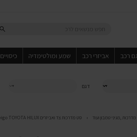
גם רכב
אביזרי רכב
שמע ומולטימדיה
כיסויים
דגם
סט מדרכות צד ואביזרים vigo TOYOTA HILUX טויוטה היילקס