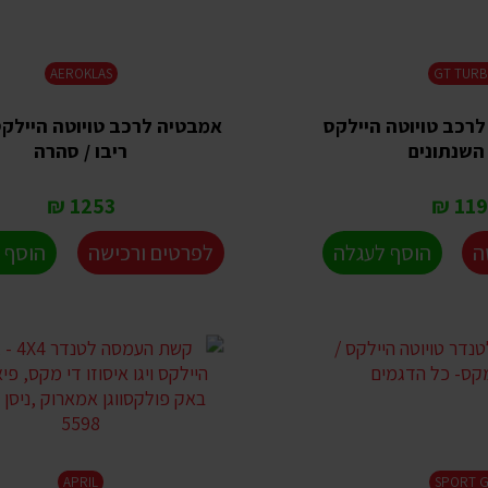
AEROKLAS
GT TUR
רכב טויוטה היילקס
אמבטיה לרכב טויוטה היילקס -
 השנתונים
ריבו / סהרה
1253 ₪
1199
ה
הוסף לעגלה
לפרטים ורכישה
הוסף 
APRIL
SPORT 