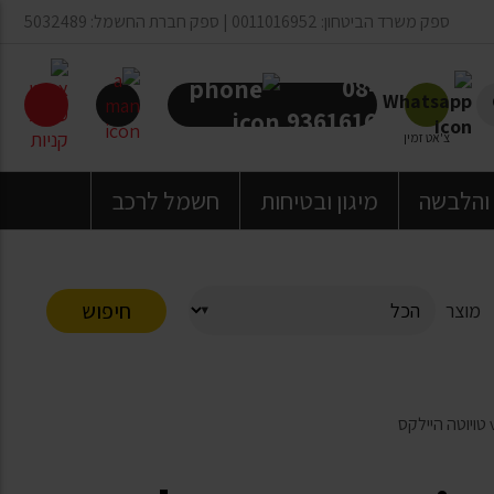
ספק משרד הביטחון: 0011016952 | ספק חברת החשמל: 5032489
08-
9361616
צ'אט זמין
 והלבשה
מיגון ובטיחות
חשמל לרכב
חיפוש
מוצר