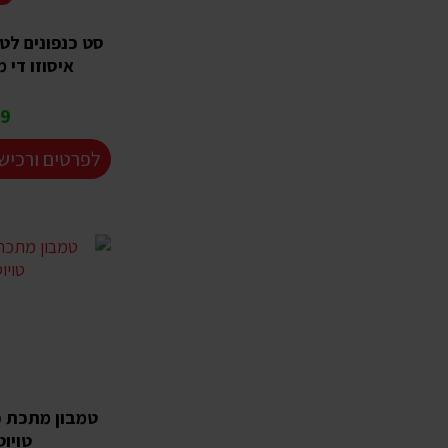
סט כנפונים לטנ
איסוזו די 
 ₪
לפרטים ורכיש
טמבון מתכת כ
טויו