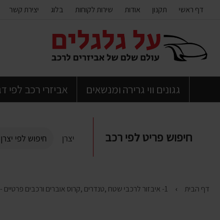
דף ראשי
תקנון
אודות
שירות לקוחות
בלוג
יצירת קשר
דלג
לתוכן
העמוד
גגונים ווי גרירה ומנשאים
אביזרי רכב לפי ד
חיפוש פריט לפי רכב
יצרן
דף הבית
1- איבזור לרכבי שטח ,טנדרים ,קרוס אוברים ורכבים פרטיים - מדרכות ,מגיני טמבון ועוד