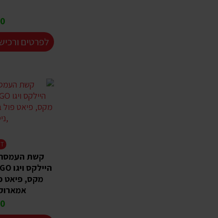
 ₪
לפרטים ורכיש
HT
קשת העמסה ל
מקס, פיאט פ
אמארוק 
 ₪