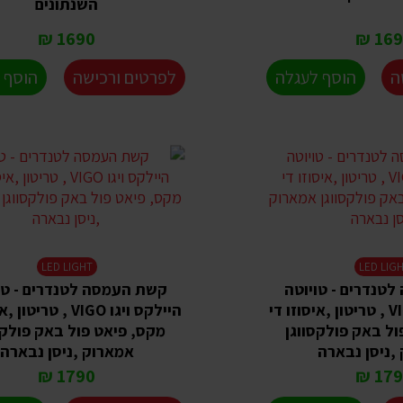
השנתונים
1690 ₪
1690
ה
הוסף לעגלה
לפרטים ורכישה
הוסף 
LED LIGHT
LED LIG
טנדרים - טויוטה
קשת העמסה לטנדרים - טו
היילקס ויגו VIGO , טריטון ,איסוזו די
היילקס ויגו VIGO , טרי
ול באק פולקסווגן
מקס, פיאט פול באק פולקס
,ניסן נבארה
אמארוק ,ניסן נבארה
1790 ₪
1790