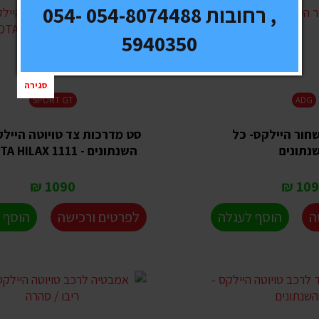
, רחובות 054-8074488 054-
5940350
סגירה
SPORT GT
ADG
שחור היילקס- כל
סט מדרכות צד טויוטה היילק
נתונים
השנתונים - TOYOTA HILAX 1111
1090 ₪
1090
ה
הוסף לעגלה
לפרטים ורכישה
הוסף 