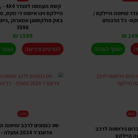
קשת העמס
דר טויוטה היילקס /
היילקס ויגו איסוזו די מקס, פ
מקס- כל הדגמים
באק פולקסווגן אמארוק ,ניסן
5598
1599 ₪
1499
ה
הוסף לעגלה
לפרטים ורכישה
הוסף 
LUAII
ADG
סט כנפונים לרכב טויוטה ה
רום נירוסטה לרכב
אדוונצ'ר 2024 ומעל
טה היילקס