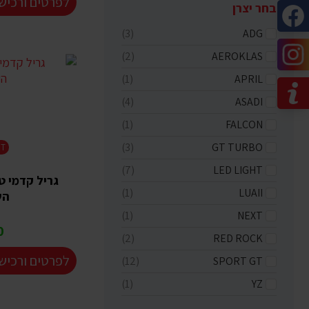
לפרטים ורכיש
בחר יצרן
(3)
ADG
(2)
AEROKLAS
(1)
APRIL
(4)
ASADI
(1)
FALCON
(3)
GT TURBO
HT
(7)
LED LIGHT
גריל קדמי ט
(1)
LUAII
הש
(1)
NEXT
₪
(2)
RED ROCK
לפרטים ורכיש
(12)
SPORT GT
(1)
YZ