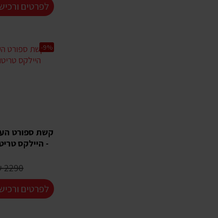
לפרטים ורכיש
-9%
קשת ספורט העמ
- היילקס טריטו
2290 ₪
לפרטים ורכיש