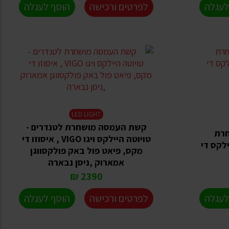
לעגלה
לפרטים ורכישה
הוסף לעגלה
LED LIGHT
קשת העמסה מושחרת לטנדרים -
חרת
טויוטה היילקס ויגו VIGO , איסוזו די
לקס די
מקס, פיאט פול באק פולקסווגן
אמארוק ,ניסן נבארה
2390 ₪
לעגלה
לפרטים ורכישה
הוסף לעגלה