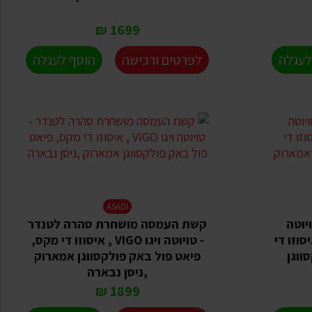
1699 ₪
לעגלה
לפרטים ורכישה
הוסף לעגלה
ASADI
יוטה
קשת העמסה מושחרת סהרה לטנדר
טון ,איסוזו די
- טויוטה ויגו VIGO , איסוזו די מקס,
ווגן
פיאט פול באק פולקסווגן אמארוק
,ניסן נבארה
1899 ₪