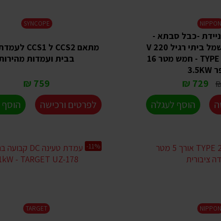
SYNCOPE
NIPPO
יידת -כבל סבתא -
כבל טעינה לחשמל ביתי רגיל 220 V
מתאם CCS2 ל CS1
לרכב חשמלי TYPE 2 - חמש מטר 16
בבית ועמדות מהירות
3.5K
759 ₪
729 ₪
ה
הוסף לעגלה
לפרטים ורכישה
הוסף 
-11%
TARGET
NIPPO