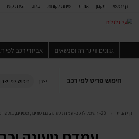
דף ראשי
תקנון
אודות
שירות לקוחות
בלוג
יצירת קשר
דלג
לתוכן
העמוד
גגונים ווי גרירה ומנשאים
אביזרי רכב לפי ד
חיפוש פריט לפי רכב
יצרן
דף הבית
20- חשמל לרכב- עמדת טעינה, גנרטורים , ממירים, בוסטרים וכבלים להתנעה , מצברים
עמדת טעינה וכבל