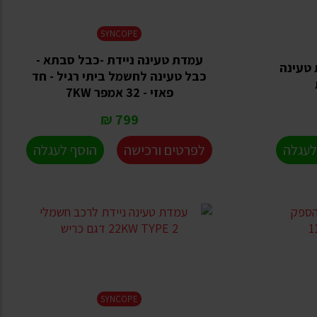
SYNCOPE
עמדת טעינה ניידת -כבל סבתא -
C לעמדת טעינה
כבל טעינה לחשמל ביתי רגיל - חד
פאזי - 32 אמפר 7KW
799 ₪
לעגלה
לפרטים ורכישה
הוסף לעגלה
SYNCOPE