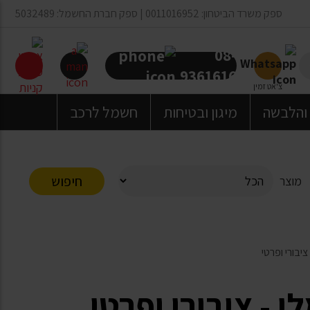
ספק משרד הביטחון: 0011016952 | ספק חברת החשמל: 5032489
08-
9361616
צ'אט זמין
 והלבשה
מיגון ובטיחות
חשמל לרכב
חיפוש
מוצר
בורי ופרטי
- ציבורי ופרטי