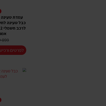
N
עמדת טעינה נ
אמפר W
899 ₪
לפרטים ורכיש
N