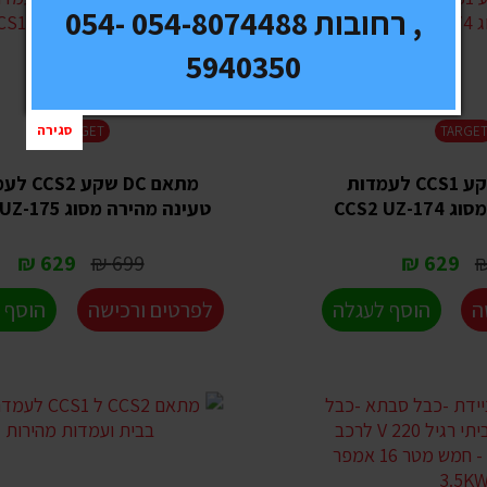
, רחובות 054-8074488 054-
5940350
סגירה
TARGET
TARGE
מתאם DC שקע CCS1 לעמדות
מתאם DC שקע
CCS2 UZ
טעינה מהירה מסוג CCS1 UZ-175
629 ₪
699 ₪
629 ₪
ה
הוסף לעגלה
לפרטים ורכישה
הוסף 