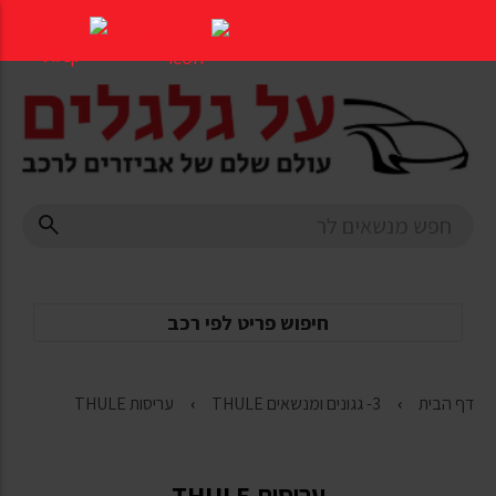
דלג
לתוכן
העמוד
חיפוש פריט לפי רכב
דף הבית
3- גגונים ומנשאים THULE
עריסות THULE
עריסות THULE