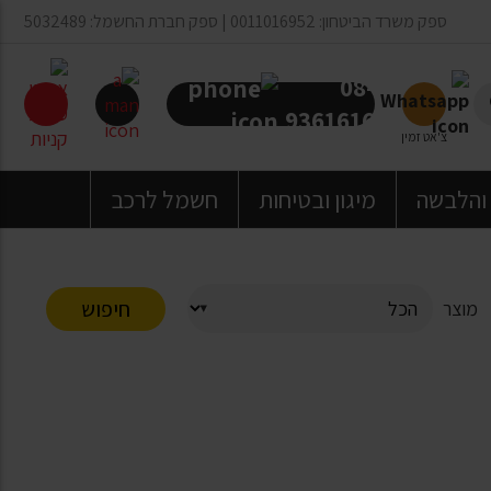
ספק משרד הביטחון: 0011016952 | ספק חברת החשמל: 5032489
08-
9361616
צ'אט זמין
 והלבשה
מיגון ובטיחות
חשמל לרכב
חיפוש
מוצר