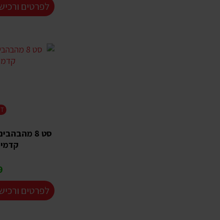
לפרטים ורכיש
HT
סט 8 מהבהבי
קדמיי
₪
לפרטים ורכיש