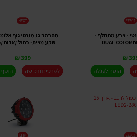
NEXT
EE911
טי - צבע מתחלף -
מהבהב גג מגנטי גוף אלומינ
DUAL
שקע מצית- כחול /אדום /
399 ₪
399 
ה
הוסף לעגלה
לפרטים ורכישה
הוסף 
LMP
EE911