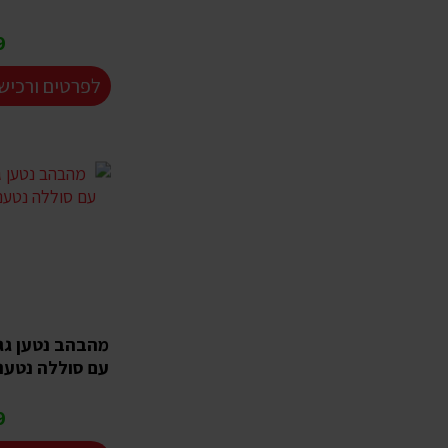
₪
לפרטים ורכיש
מהבהב נטען גג 
עם סוללה נטענת
₪