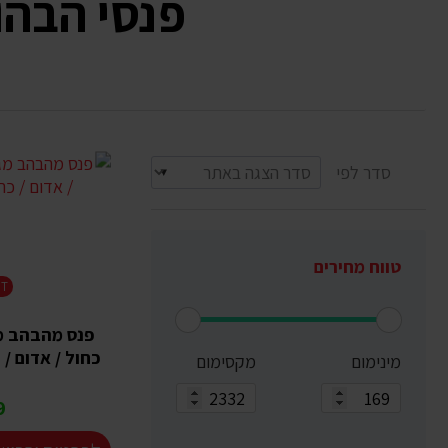
פנסי הבהוב
סדר לפי
טווח מחירים
HT
פנס מהבהב מג
כחול / אדום / 
מינימום
מקסימום
₪