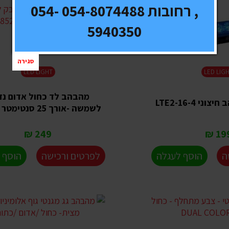
, רחובות 054-8074488 054-
5940350
סגירה
LED LIGHT
LED LIG
מהבהב לד כחול אדום נ
י LTE2-16-4
לשמשה -אורך 25 סנטימטר - 4852
249 ₪
199 
ה
הוסף לעגלה
לפרטים ורכישה
הוסף 