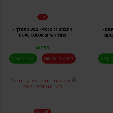
EE911
יום -
מהבהב גג מגנטי - צבע מתחלף -
כתום
כחול / אדום DUAL COLOR
399 ₪
לעגלה
לפרטים ורכישה
הוסף לעגלה
LED LIGHT