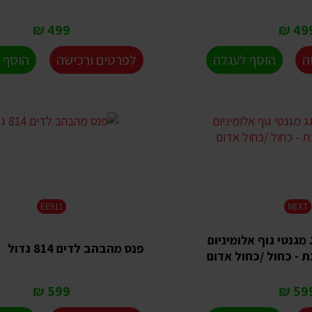
499 ₪
499 
ה
הוסף לעגלה
לפרטים ורכישה
הוסף 
EE911
NEXT
מגנטי גוף אלומיניום
פנס מהבהב לדים 814 גדול
 - כחול /כחול אדום
599 ₪
599 