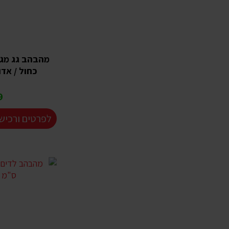
מהבהב גג מגנ
כחול / אדום  COLOR
₪
לפרטים ורכיש