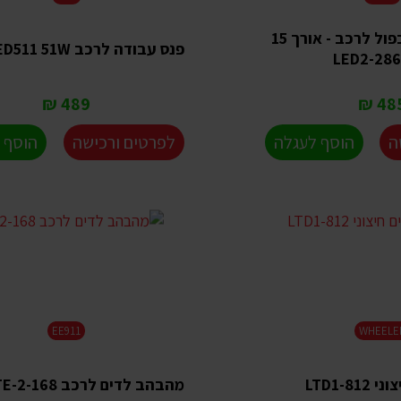
מהבהב לדים כפול לרכב - אורך 15
פנס עבודה לרכב LED511 51W
489 ₪
485 
ה
הוסף לעגלה
לפרטים ורכישה
הוסף 
EE911
WHEELE
LTD1-8
מהבהב לדים לרכב LTE-2-168