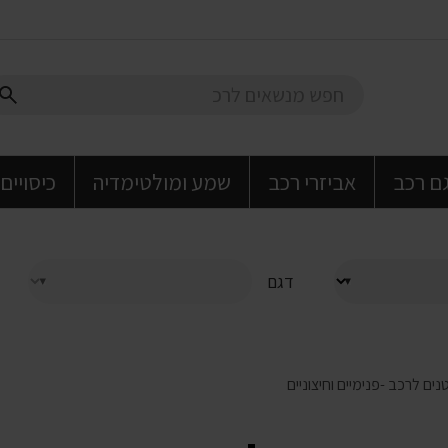
גם רכב
אביזרי רכב
שמע ומולטימדיה
כיסויים
דגם
ים לרכב -פנימיים וחיצוניים