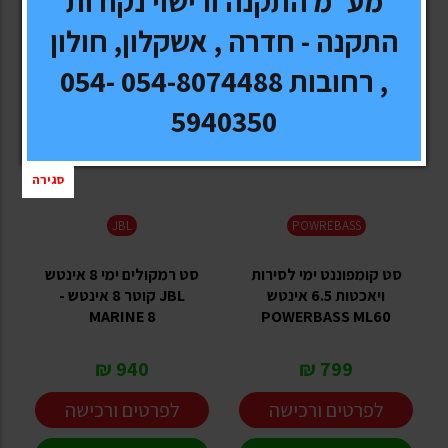
מע"מ התקנה ורישוי נקודות
התקנה - חדרה , אשקלון, חולון
, רחובות 054-8074488 054-
5940350
סגירה
JBL
POWREBASS
סט קומפוננט ימי לסירות
סט רמקולים ימי 8 אינטש
ויאכטות 6.5 אינטש
JBL קוטר 8 אינטש -
MARINE 8
POWERBASS ML60
940 ₪
799 ₪
לפרטים ורכישה
לפרטים ורכישה