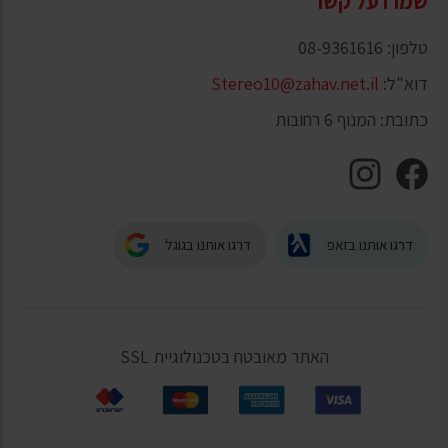
שמרו על קשר
טלפון: 08-9361616
דוא"ל:
Stereo10@zahav.net.il
כתובת: המנוף 6 רחובות
דרגו אותנו בזאפ
דרגו אותנו בגוגל
האתר מאובטח בטכנולוגיית SSL