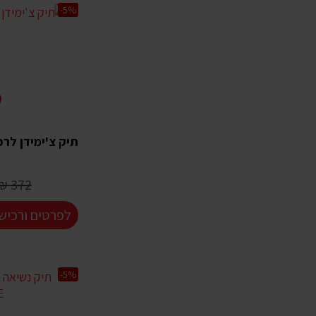
-5%
תיק צ'ימידן לרכב E 8023
372 ₪
לפרטים ורכיש
-5%