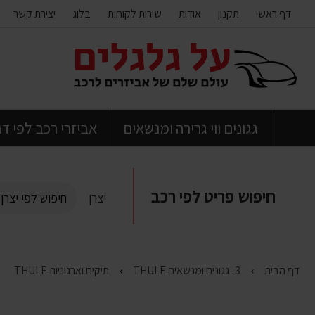
דף ראשי
תקנון
אודות
שירות לקוחות
בלוג
יצירת קשר
דלג
לתוכן
העמוד
גגונים ווי גרירה ומנשאים
אביזרי רכב לפי ד
חיפוש פריט לפי רכב
יצרן
דף הבית
3- גגונים ומנשאים THULE
תיקים וארגוניות THULE