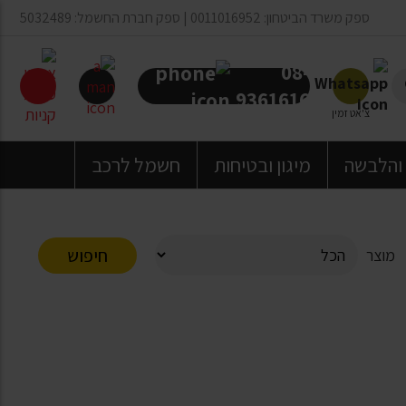
ספק משרד הביטחון: 0011016952 | ספק חברת החשמל: 5032489
08-
9361616
צ'אט זמין
 והלבשה
מיגון ובטיחות
חשמל לרכב
חיפוש
מוצר