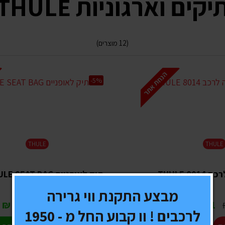
יקים וארגוניות THULE
(12 מוצרים)
הנחת אתר
-5%
THULE
THULE
THULE 
תיק לאופניים THULE SEAT BAG
מבצע התקנת ווי גרירה
101.65 ₪
107 ₪
93.1 ₪
לרכבים ! וו קבוע החל מ - 1950