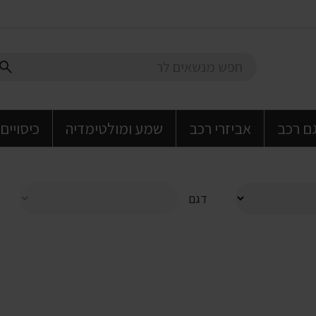
גם רכב
אביזרי רכב
שמע ומולטימדיה
כיסויים
דגם