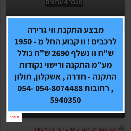
מגבר 4 ערוצים
מבצע התקנת ווי גרירה
לרכבים ! וו קבוע החל מ - 1950
ש"ח וו נשלף 2690 ש"ח כולל
מע"מ התקנה ורישוי נקודות
התקנה - חדרה , אשקלון, חולון
מגבר 5 ערוצים
, רחובות 054-8074488 054-
5940350
סגירה