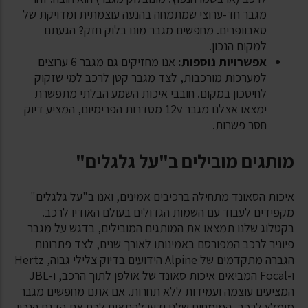
מגבר חד-ערוצי שמתמחה בהנעה עוצמתית ומדויקת של
סאבוופרים. מחפשים מגבר מונו בלוק חזק? הגעתם
למקום הנכון.
אפשרויות נוספות:
אנו מחזיקים גם מגבר 6 ערוצים
למערכות מורכבות, לצד מגבר קטן לרכב למי שזקוק
לחיסכון במקום. חובבי איכות השמע הבלתי מתפשרת
ימצאו אצלנו מגבר
v
12 מסדרות הפרימיום, המציע דיוק
חסר פשרות.
מותגים מובילים ב"על גלגלים"
איכות הסאונד מתחילה ברכיבים אמינים, ואנו ב"על גלגלים"
מקפידים לעבוד עם השמות הגדולים בעולם האודיו לרכב.
בקטלוג שלנו תמצאו את המותגים המובילים, בדגש על מגבר
פיוניר לרכב המפורסם באמינותו לאורך שנים, לצד פתרונות
הגברה מתקדמים של
Alpine
הידועים בדיוק צלילי גבוה,
Hertz
ו-
Focal
המביאים איכות סאונד של אולפן לתוך הרכב, ו-
JBL
המציעים עוצמה ועמידות ללא תחרות. אם אתם מחפשים מגבר
מומלץ לרכב, המומחים שלנו ידעו להתאים לכם את הדגם הנכון