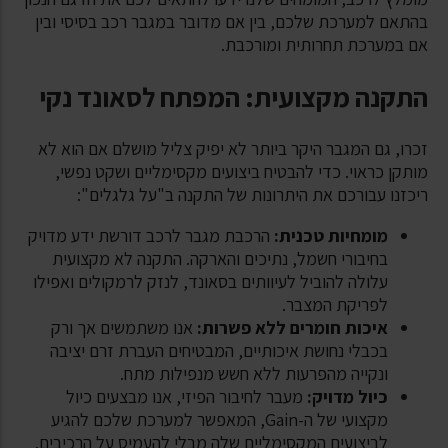
בהתאם למערכת שלכם, בין אם מדובר במגבר רכב בסיסי ובין
אם במערכת תחרותית ומורכבת.
התקנה מקצועית: המפתח לסאונד נקי
זכרו, גם המגבר היקר ביותר לא יפיק צליל מושלם אם הוא לא
מותקן כראוי. כדי להבטיח ביצועים מקסימליים ושקט נפשי,
ריכזנו עבורכם את היתרונות של התקנה ב"על גלגלים":
מומחיות טכנית:
הרכבת מגבר לרכב דורשת ידע מדויק
בחיבורי חשמל, נתיכים והארקה. התקנה לא מקצועית
עלולה להוביל לעיוותים בסאונד, לנזק לרמקולים ואפילו
לפריקת המצבר.
איכות חומרים ללא פשרות:
אנו משתמשים אך ורק
בכבלי נחושת איכותיים, המבטיחים העברת זרם יציבה
ונקייה מהפרעות ללא חשש מנפילות מתח.
כיול מדויק:
מעבר לחיבור הפיזי, אנו מבצעים כיול
מקצועי של ה-
Gain
, המאפשר למערכת שלכם להגיע
לביצועים המקסימליים שלה מבלי להעמיס על הרכיבים.