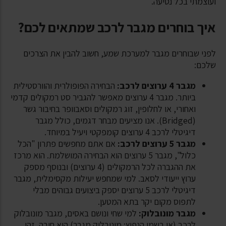
ועוצמתי בכל נסיעה.
איך בוחרים מגבר לרכב שמתאים לכם?
לפני שבוחרים מגבר למערכת שמע, חשוב להבין את הצרכים
שלכם:
מגבר 4 ערוצים לרכב:
הבחירה הפופולרית והוורסטילית
ביותר. מגבר 4 ערוצים מאפשר להגביר סט רמקולים קדמי
ואחורי, או לחלופין, זוג רמקולים וסאבוופר בחיבור גשר
(
Bridged
). אנו מציעים מבחר דגמים, כולל מגבר
דיגיטלי לרכב 4 ערוצים קומפקטי ויעיל במיוחד.
מגבר 5 ערוצים לרכב:
אם אתם מחפשים פתרון "הכל
כלול", מגבר 5 ערוצים הוא הבחירה המושלמת. הוא מרכז
את ההגברה לכל הרמקולים (4 ערוצים) ובנוסף מספק
ערוץ ייעודי לסאב. למי שמחפש יעילות מקסימלית, מגבר
דיגיטלי לרכב 5 ערוצים יספק ביצועים גבוהים מבלי
לתפוס מקום יקר בתא המטען.
מגבר מונובלוק:
למי שחי ונושם באסים, מגבר מונובלוק
לרכב (או בשמו הנפוץ: מונובלוק מגבר) הוא חובה. זהו