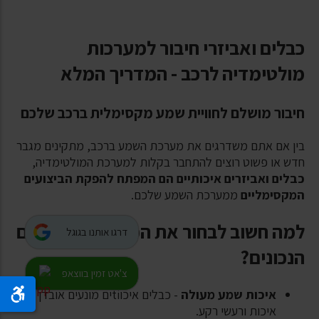
כבלים ואביזרי חיבור למערכות
מולטימדיה לרכב - המדריך המלא
חיבור מושלם לחוויית שמע מקסימלית ברכב שלכם
בין אם אתם משדרגים את מערכת השמע ברכב, מתקינים מגבר
חדש או פשוט רוצים להתחבר בקלות למערכת המולטימדיה
,
כבלים ואביזרים איכותיים הם המפתח להפקת הביצועים
המקסימליים
ממערכת השמע שלכם.
למה חשוב לבחור את הכבלים והאביזרים
דרגו אותנו בגוגל
הנכונים?
צ'אט זמין בווצאפ
איכות שמע מעולה
- כבלים איכו
ti
ים מונעים אובדן
איכות ורעשי רקע.