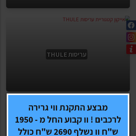
עריסות THULE
מבצע התקנת ווי גרירה
לרכבים ! וו קבוע החל מ - 1950
ש"ח וו נשלף 2690 ש"ח כולל
תאי חפצים THULE, ומנשאי מטען אחורי