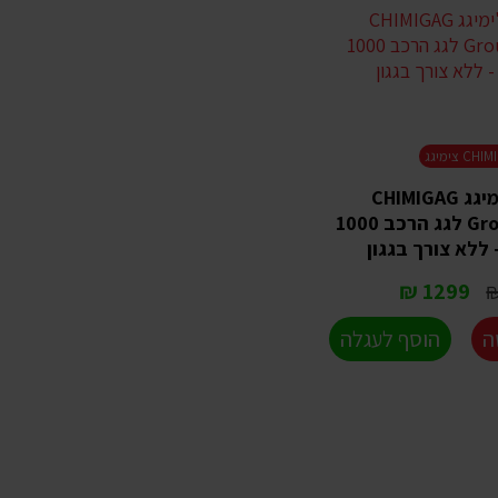
C צימיגג
תיק גג צ'ימיגג CHIMIGAG
GroundBreaking לגג הרכב 1000
1299 ₪
ה
הוסף לעגלה