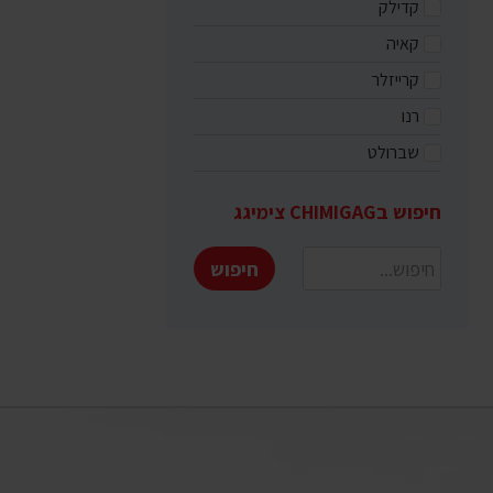
קדילק
קאיה
קרייזלר
רנו
שברולט
חיפוש בCHIMIGAG צימיגג
חיפוש