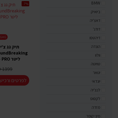
BMW
-7%
ביואיק
דאצ'יה
דודג'
HIMIGAG
דיהטסו
הונדה
וולוו
ליטר PRO - ללא צורך בגגון
טויוטה
1399 ₪
יגואר
לפרטים ורכיש
יונדאי
לנצ'יה
לקסוס
מזדה
מיני קופר