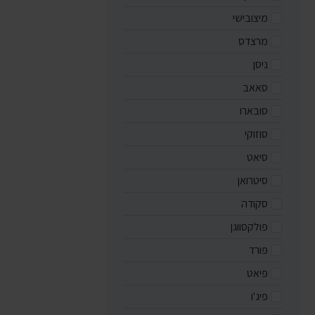
מיצובישי
מרצדס
ניסן
סאאב
סובארו
סוזוקי
סיאט
סיטרואן
סקודה
פולקסווגן
פורד
פיאט
פיג'ו