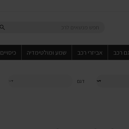
גם רכב
אביזרי רכב
שמע ומולטימדיה
כיסויים
דגם