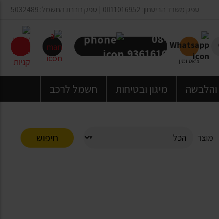
ספק משרד הביטחון: 0011016952 | ספק חברת החשמל: 5032489
08-
9361616
צ'אט זמין
 והלבשה
מיגון ובטיחות
חשמל לרכב
חיפוש
מוצר