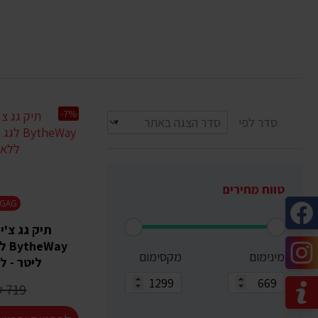
-7%
סדר לפי
טווח מחירים
HIMIGAG
מינימום
מקסימום
ליטר - ל
719 ₪