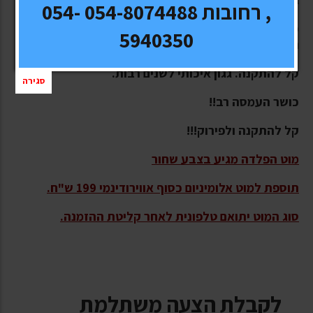
, רחובות 054-8074488 054-
כולל מוט מתיחה תחתון בנוסף למוט הגגון לחיזוק ואורך
5940350
חיים.
קל להתקנה. גגון איכותי לשנים רבות.
סגירה
כושר העמסה רב!!
קל להתקנה ולפירוק!!!
מוט הפלדה מגיע בצבע שחור
תוספת למוט אלומיניום כסוף אווירודינמי 199 ש"ח.
סוג המוט יתואם טלפונית לאחר קליטת ההזמנה.
לקבלת הצעה משתלמת