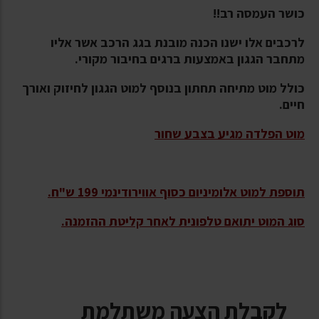
כושר העמסה רב!!
לרכבים אלו ישנו הכנה מובנת בגג הרכב אשר אליו
מתחבר הגגון באמצעות ברגים בחיבור מקורי.
כולל מוט מתיחה תחתון בנוסף למוט הגגון לחיזוק ואורך
חיים.
מוט הפלדה מגיע בצבע שחור
תוספת למוט אלומיניום כסוף אווירודינמי 199 ש"ח.
סוג המוט יתואם טלפונית לאחר קליטת ההזמנה.
לקבלת הצעה משתלמת