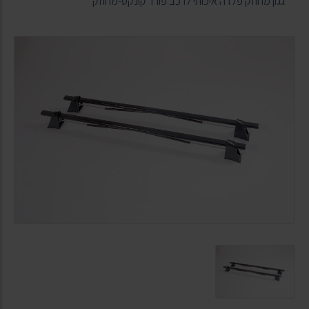
גגון מחוזק פלדה איכותי לרכב פורד קונקט-מחוזק