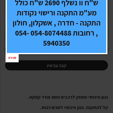
ש"ח וו נשלף 2690 ש"ח כולל
משלוח:
חינם
מע"מ התקנה ורישוי נקודות
התקנה - חדרה , אשקלון, חולון
, רחובות 054-8074488 054-
5940350
הוסף לעגלה
סגירה
קנה עכשיו
גגון איכותי מחוזק לרכבים מסוג פורד קונקט.
קל להתקנה. גגון איכותי לשנים רבות.