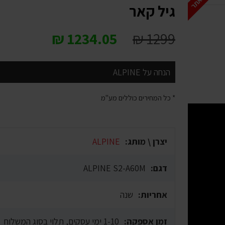
גיל קאר
₪
1234.05
₪
1299
הנחה על ALPINE
* כל המחירים כוללים מע"מ
יצרן \ מותג:
ALPINE
דגם:
ALPINE S2-A60M
אחריות:
שנה
זמן אספקה:
1-10 ימי עסקים, תלוי בסוג המשלוח