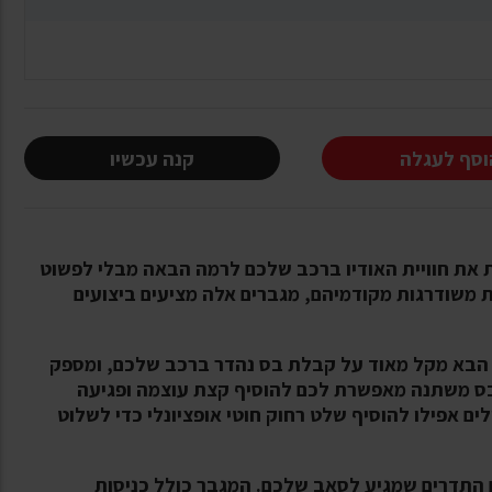
וסף לעגלה
קנה עכשיו
רי Alpine מסדרת S נועד לקחת את חוויית האודיו ברכב שלכם לרמה הבאה מבלי לפשוט
 משודרגות מקודמיהם, מגברים אלה מציעים ביצועים
ב-וופר המונו S2-A60M מסדרת S מדור הבא מקל מאוד על קבלת בס נהדר ברכב שלכם, ומספק
 RMS ב-2 אוהם. הגברת בס משתנה מאפשרת לכם להוסיף קצת עוצמה ופגיעה
ים אפילו להוסיף שלט רחוק חוטי אופציונלי כדי לשלוט
ם התדרים שמגיע לסאב שלכם. המגבר כולל כניסות