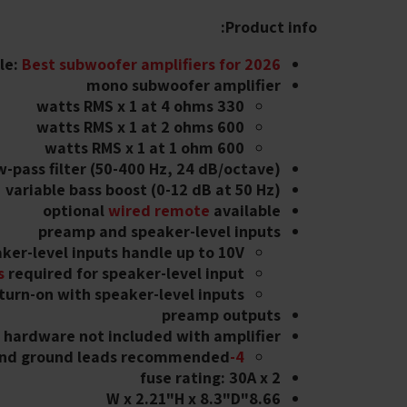
Product info:
le:
Best subwoofer amplifiers for 2026
mono subwoofer amplifier
330 watts RMS x 1 at 4 ohms
600 watts RMS x 1 at 2 ohms
600 watts RMS x 1 at 1 ohm
w-pass filter (50-400 Hz, 24 dB/octave)
variable bass boost (0-12 dB at 50 Hz)
optional
wired remote
available
preamp and speaker-level inputs
ker-level inputs handle up to 10V
s
required for speaker-level input
 turn-on with speaker-level inputs
preamp outputs
 hardware not included with amplifier
nd ground leads recommended
4-gauge power
fuse rating: 30A x 2
8.66"W x 2.21"H x 8.3"D