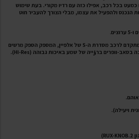
כמעט בכל רכב, אפילו כזה עם רדיו מקורי. בעת שימוש
ת הנכנס ולהפעיל את עצמו, מבלי הצורך להעביר חוט
.
 לרכב מסדרת ה-S של אלפיין
, המספק הספק מרשים
של 600 וואט RMS, עיצוב קומפקטי במיוחד ותמיכה בסאב-וופרים ברؤייה של שמע באיכות גבוהה (Hi-Res).
RU)