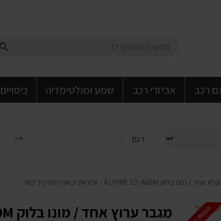
גם רכב
אביזרי רכב
שמע ומולטימדיה
כיסויים
דגם
 מונו בלוק ALPINE S2-A60M - אחריות יבואן רשמי גיל קאר
הנחת אתר