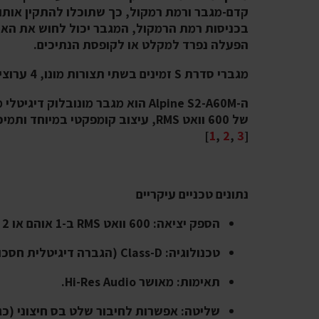
קדם-מגבר ורמת רמקול, כך שתוכלו להתקין אותו 
בכניסות רמת הרמקול, המגבר יכול לחוש את האו
הפעלה נפרד למקלט או לקופסת הנתיכים.
מגברי סדרת S זמינים בשתי תצורות מונו, 4 ערוצים ו-5 ערוצים
ה-Alpine S2-A60M
הוא
מגבר מונובלוק דיגיטלי מתקדם
]
1
,
2
,
3
[
נתונים טכניים עיקריים
הספק יציאה: 600 וואט RMS ב-1 אוהם או 2 אוהם.
טכנולוגיה: Class-D (הגברה דיגיטלית חסכונית ויעילה).
תאימות: מאושר Hi-Res Audio.
שליטה: אפשרות לחיבור שלט בס חיצוני (כגון X-KNOB.2