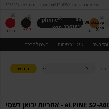
ספק משרד הביטחון: 0011016952 | ספק חברת החשמל: 5032489
08-
9361616
צ'אט זמין
 והלבשה
מיגון ובטיחות
חשמל לרכב
חיפוש
מוצר
מגבר ערוץ אחד / מונו בלוק ALPINE S2-A60M - אחריות יבואן רשמי