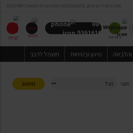
ספק משרד הביטחון: 0011016952 | ספק חברת החשמל: 5032489
08-
9361616
צ'אט זמין
 והלבשה
מיגון ובטיחות
חשמל לרכב
חיפוש
מוצר