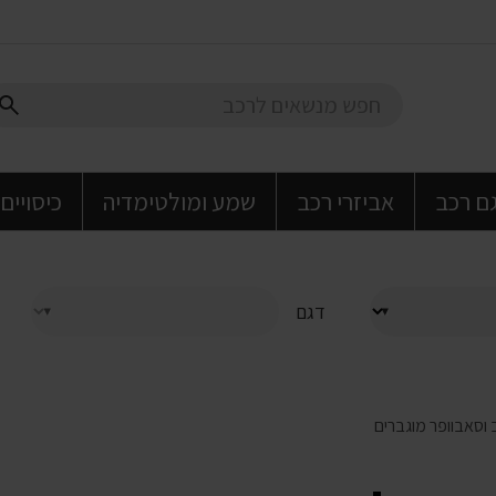
גם רכב
אביזרי רכב
שמע ומולטימדיה
כיסויים
דגם
 וסאבוופר מוגברים