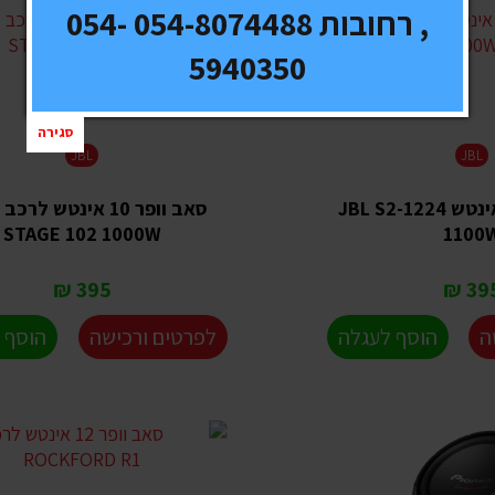
, רחובות 054-8074488 054-
5940350
סגירה
JBL
JBL
סאב וופר 12 אינטש JBL S2-1224
STAGE 102 1000W
1100
395 ₪
395 
ה
הוסף לעגלה
לפרטים ורכישה
הוסף 