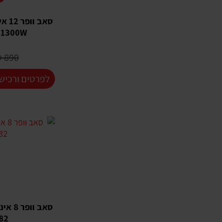
 1300W
890 ₪
לפרטים ורכיש
82