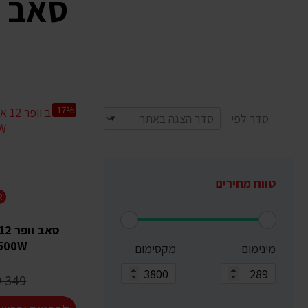
סאב ו
-17%
סדר לפי
טווח מחירים
R
1500W
מינימום
מקסימום
349 ₪