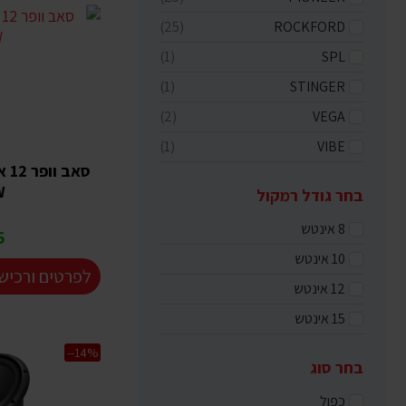
(25)
ROCKFORD
(1)
SPL
(1)
STINGER
(2)
VEGA
(1)
VIBE
W
בחר גודל רמקול
8 אינטש
₪
10 אינטש
לפרטים ורכיש
12 אינטש
15 אינטש
--14%
בחר סוג
כפול