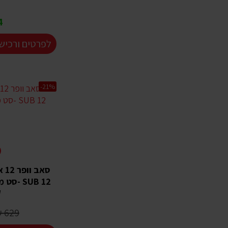
₪
לפרטים ורכיש
-21%
SUB 12 -
W
629 ₪