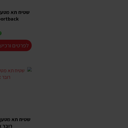
Sportback שנת 9
₪
לפרטים ורכיש
רובר איוו