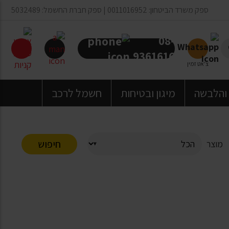
ספק משרד הביטחון: 0011016952 | ספק חברת החשמל: 5032489
08-
9361616
צ'אט זמין
 והלבשה
מיגון ובטיחות
חשמל לרכב
חיפוש
מוצר