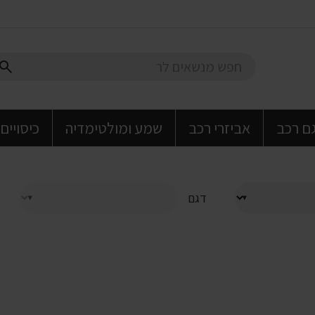
גם רכב
אביזרי רכב
שמע ומולטימדיה
כיסויים
דגם