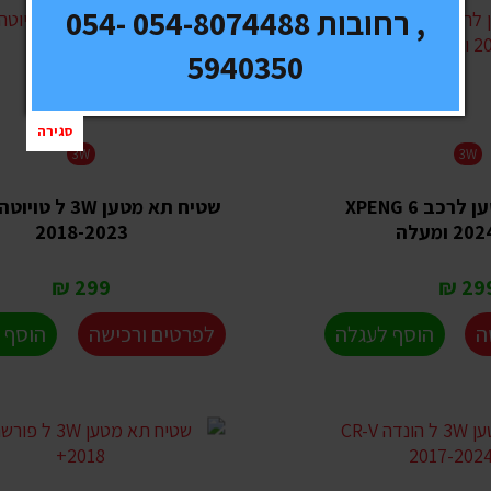
, רחובות 054-8074488 054-
5940350
סגירה
3W
3W
שטיח תא מטען לרכב XPENG 6
שטיח תא מטען 3W ל
2018-2023
299 ₪
299 
ה
הוסף לעגלה
לפרטים ורכישה
הוסף 