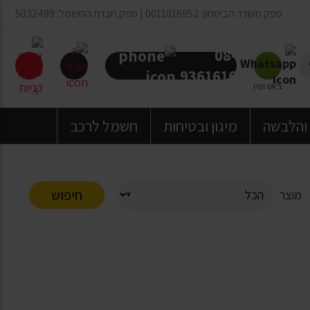
ספק משרד הביטחון: 0011016952 | ספק חברת החשמל: 5032489
08-
9361616
צ'אט זמין
 והלבשה
מיגון ובטיחות
חשמל לרכב
חיפוש
מוצר