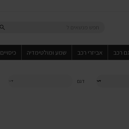
גם רכב
אביזרי רכב
שמע ומולטימדיה
כיסויים
דגם