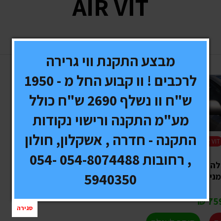
AIR VIT
(1 מוצרים)
מבצע התקנת ווי גרירה
לרכבים ! וו קבוע החל מ - 1950
ש"ח וו נשלף 2690 ש"ח כולל
מע"מ התקנה ורישוי נקודות
התקנה - חדרה , אשקלון, חולון
AIR VIT
, רחובות 054-8074488 054-
מגיני רוח השחלה לרכב 4 חלונות -
5940350
ניה - פרספקס
759 
סגירה