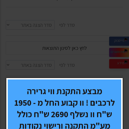
סדר לפי
לחץ כאן לסינון התוצאות
סדר לפי
מבצע התקנת ווי גרירה
לרכבים ! וו קבוע החל מ - 1950
ש"ח וו נשלף 2690 ש"ח כולל
מע"מ התקנה ורישוי נקודות