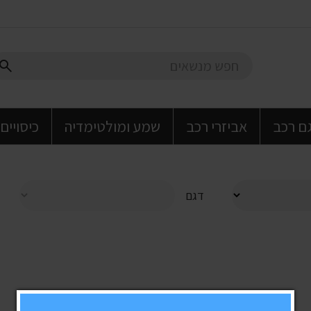
גם רכב
אביזרי רכב
שמע ומולטימדיה
כיסויים
דגם