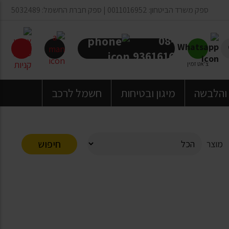
ספק משרד הביטחון: 0011016952 | ספק חברת החשמל: 5032489
08-
9361616
צ'אט זמין
 והלבשה
מיגון ובטיחות
חשמל לרכב
חיפוש
מוצר