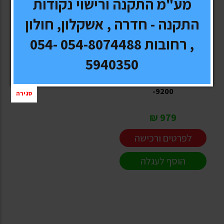
מע"מ התקנה ורישוי נקודות
התקנה - חדרה , אשקלון, חולון
, רחובות 054-8074488 054-
CAGE
5940350
סט מסכים 7 אינטש כולל
DVD של חברת CAGE
-9200
סגירה
979 ₪
לפרטים ורכישה
הוסף לעגלה