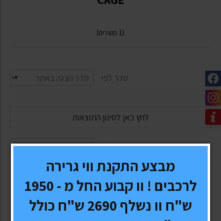
(1 מוצרים)
סדר לפי
לחץ כאן לסינון התוצאות
סדר לפי
מבצע התקנת ווי גרירה
לרכבים ! וו קבוע החל מ - 1950
ש"ח וו נשלף 2690 ש"ח כולל