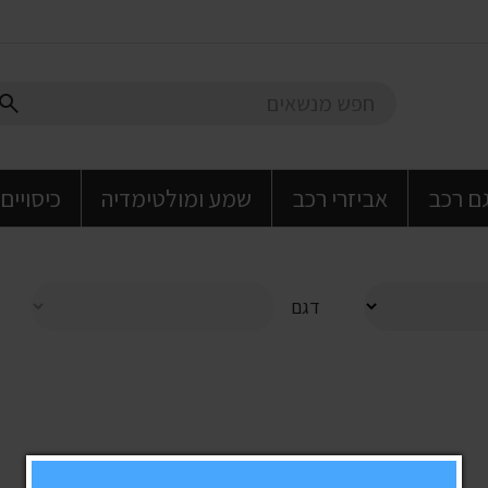
גם רכב
אביזרי רכב
שמע ומולטימדיה
כיסויים
דגם