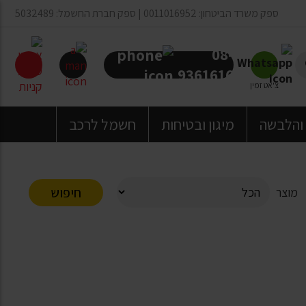
ספק משרד הביטחון: 0011016952 | ספק חברת החשמל: 5032489
08-
9361616
צ'אט זמין
 והלבשה
מיגון ובטיחות
חשמל לרכב
חיפוש
מוצר