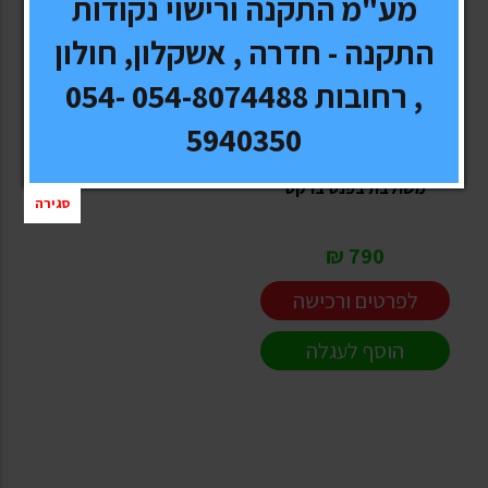
מע"מ התקנה ורישוי נקודות
התקנה - חדרה , אשקלון, חולון
, רחובות 054-8074488 054-
DAN ZIV
5940350
מצלמת רוורס לרכב מסחרי
משולבת בפנס ברקס
סגירה
790 ₪
לפרטים ורכישה
הוסף לעגלה