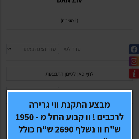
(1 מוצרים)
סדר לפי
לחץ כאן לסינון התוצאות
סדר לפי
מבצע התקנת ווי גרירה
לרכבים ! וו קבוע החל מ - 1950
ש"ח וו נשלף 2690 ש"ח כולל