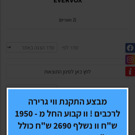
(2 מוצרים)
סדר לפי
לחץ כאן לסינון התוצאות
סדר לפי
מבצע התקנת ווי גרירה
לרכבים ! וו קבוע החל מ - 1950
ש"ח וו נשלף 2690 ש"ח כולל