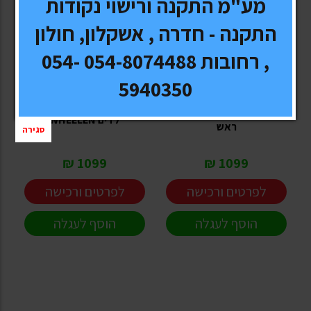
מע"מ התקנה ורישוי נקודות
התקנה - חדרה , אשקלון, חולון
, רחובות 054-8074488 054-
EVERVOX
EVERVOX
5940350
זוג מסכים כולל EV710H
מהבהב תאורה למחסום - 6
כולל DVD - כולל משענת
לדים WHEELEN
ראש
סגירה
1099 ₪
1099 ₪
לפרטים ורכישה
לפרטים ורכישה
הוסף לעגלה
הוסף לעגלה