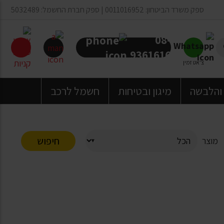
ספק משרד הביטחון: 0011016952 | ספק חברת החשמל: 5032489
08-
9361616
צ'אט זמין
 והלבשה
מיגון ובטיחות
חשמל לרכב
חיפוש
מוצר