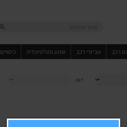
גם רכב
אביזרי רכב
שמע ומולטימדיה
כיסויים
דגם