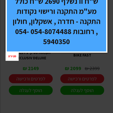
ש"ח וו נשלף 2690 ש"ח כולל
מע"מ התקנה ורישוי נקודות
התקנה - חדרה , אשקלון, חולון
, רחובות 054-8074488 054-
FABBRI
FABBRI
5940350
מנשא אופניים 3 זוגות לוו
מנשא אופניים 3 זוגות לוו
גרירה אלומיניום כושר
גרירה אלומיניום דגם FREE
העמסה 60 ק"ג דגם BICI
BIKE FAST
סגירה
EXCLUSIV DELUXE
2149 ₪
2099 ₪
2399 ₪
לפרטים ורכישה
לפרטים ורכישה
הוסף לעגלה
הוסף לעגלה