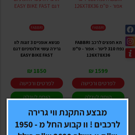
FABBRI
FABBRI
תא חפצים לרכב FABBRI
מנשא אופניים 3 זוגות לוו
נפח 310 ליטר - אפור - ס"מ
גרירה עשוי אלומיניום דגם
EASY BIKE FAST
126X78X36
1850 ₪
1599 ₪
לפרטים ורכישה
לפרטים ורכישה
הוסף לעגלה
הוסף לעגלה
מבצע התקנת ווי גרירה
לרכבים ! וו קבוע החל מ - 1950
-13%