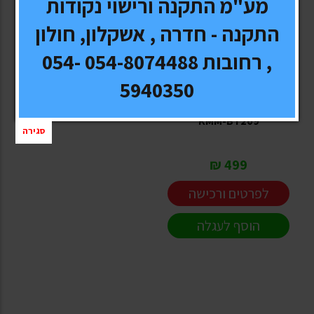
מע"מ התקנה ורישוי נקודות
התקנה - חדרה , אשקלון, חולון
, רחובות 054-8074488 054-
KENWOOD
5940350
רדיו USB KENWOOD
KMM-BT209
סגירה
499 ₪
לפרטים ורכישה
הוסף לעגלה