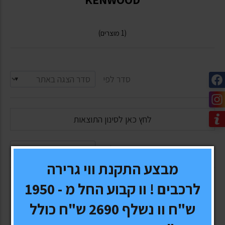
(1 מוצרים)
סדר לפי
לחץ כאן לסינון התוצאות
סדר לפי
מבצע התקנת ווי גרירה
לרכבים ! וו קבוע החל מ - 1950
ש"ח וו נשלף 2690 ש"ח כולל