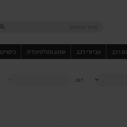
גם רכב
אביזרי רכב
שמע ומולטימדיה
כיסויים
דגם