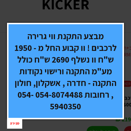
KICKER
(2 מוצרים)
מבצע התקנת ווי גרירה
לרכבים ! וו קבוע החל מ - 1950
ש"ח וו נשלף 2690 ש"ח כולל
מע"מ התקנה ורישוי נקודות
התקנה - חדרה , אשקלון, חולון
KICKER
, רחובות 054-8074488 054-
כבּּ+תיבה מקורית
5940350
S12L5 60
2190
סגירה