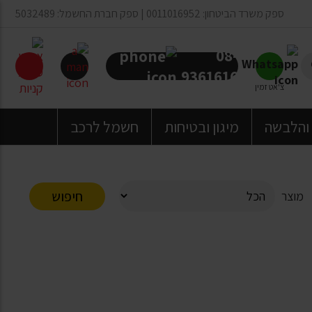
ספק משרד הביטחון: 0011016952 | ספק חברת החשמל: 5032489
08-
9361616
צ'אט זמין
 והלבשה
מיגון ובטיחות
חשמל לרכב
חיפוש
מוצר