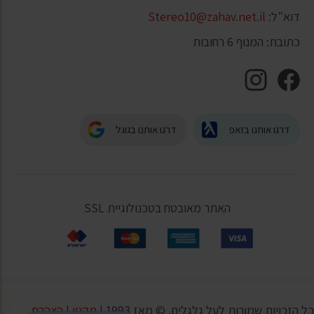
דוא"ל:
Stereo10@zahav.net.il
כתובת: המנוף 6 רחובות
דרגו אותנו בזאפ
דרגו אותנו בגוגל
האתר מאובטח בטכנולוגיית SSL
כל הזכויות שמורות לעל גלגלים. © מאז 1993 |
תקנון
|
הצהרת