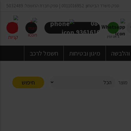
ספק משרד הביטחון: 0011016952 | ספק חברת החשמל: 5032489
08-
9361616
צ'אט זמין
 והלבשה
מיגון ובטיחות
חשמל לרכב
חיפוש
מוצר