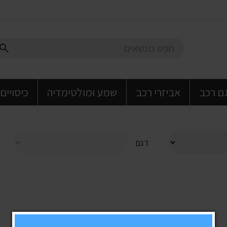
גם רכב
אביזרי רכב
שמע ומולטימדיה
כיסויים
דגם