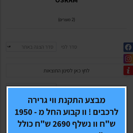
(2 מוצרים)
סדר לפי
לחץ כאן לסינון התוצאות
סדר לפי
מבצע התקנת ווי גרירה
לרכבים ! וו קבוע החל מ - 1950
ש"ח וו נשלף 2690 ש"ח כולל