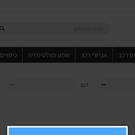
גם רכב
אביזרי רכב
שמע ומולטימדיה
כיסויים
דגם