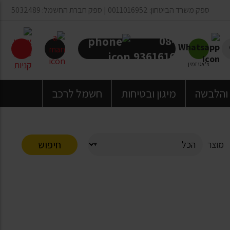
ספק משרד הביטחון: 0011016952 | ספק חברת החשמל: 5032489
08-
9361616
צ'אט זמין
 והלבשה
מיגון ובטיחות
חשמל לרכב
חיפוש
מוצר