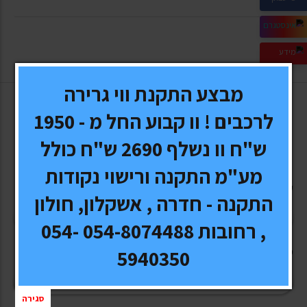
מבצע התקנת ווי גרירה
לרכבים ! וו קבוע החל מ - 1950
מעוניינים לשמוע עוד? השאירו פרטים!
ש"ח וו נשלף 2690 ש"ח כולל
השאירו פרטים ונחזור אליכם בהקדם
מע"מ התקנה ורישוי נקודות
שם מלא
*
התקנה - חדרה , אשקלון, חולון
, רחובות 054-8074488 054-
טלפון
*
5940350
סגירה