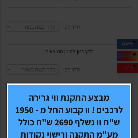
סדר לפי
לחץ כאן לסינון התוצאות
סדר לפי
מבצע התקנת ווי גרירה
-34%
לרכבים ! וו קבוע החל מ - 1950
ש"ח וו נשלף 2690 ש"ח כולל
מע"מ התקנה ורישוי נקודות