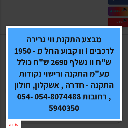
מבצע התקנת ווי גרירה
לרכבים ! וו קבוע החל מ - 1950
מעוניינים לשמוע עוד? השאירו פרטים!
ש"ח וו נשלף 2690 ש"ח כולל
השאירו פרטים ונחזור אליכם בהקדם
מע"מ התקנה ורישוי נקודות
שם מלא
*
התקנה - חדרה , אשקלון, חולון
, רחובות 054-8074488 054-
טלפון
*
5940350
סגירה