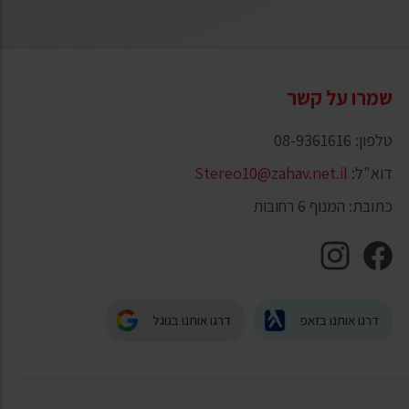
שמרו על קשר
טלפון: 08-9361616
דוא"ל:
Stereo10@zahav.net.il
כתובת: המנוף 6 רחובות
דרגו אותנו בזאפ
דרגו אותנו בגוגל