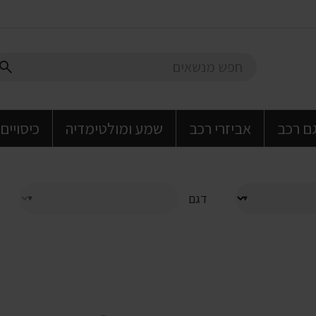
גם רכב
אביזרי רכב
שמע ומולטימדיה
כיסויים
דגם