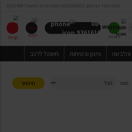
ספק משרד הביטחון: 0011016952 | ספק חברת החשמל: 5032489
08-
9361616
צ'אט זמין
 והלבשה
מיגון ובטיחות
חשמל לרכב
חיפוש
מוצר