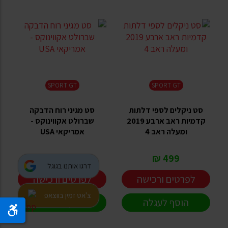
SPORT GT
SPORT GT
סט ניקלים לספי דלתות
סט מגיני רוח הדבקה
קדמיות ראב ארבע 2019
שברולט אקווינוקס -
ומעלה ראב 4
אמריקאי USA
499 ₪
499 ₪
דרגו אותנו בגוגל
לפרטים ורכישה
לפרטים ורכישה
צ'אט זמין בווצאפ
הוסף לעגלה
הוסף לעגלה