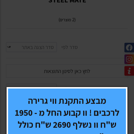
(2 מוצרים)
סדר לפי
לחץ כאן לסינון התוצאות
סדר לפי
מבצע התקנת ווי גרירה
לרכבים ! וו קבוע החל מ - 1950
ש"ח וו נשלף 2690 ש"ח כולל