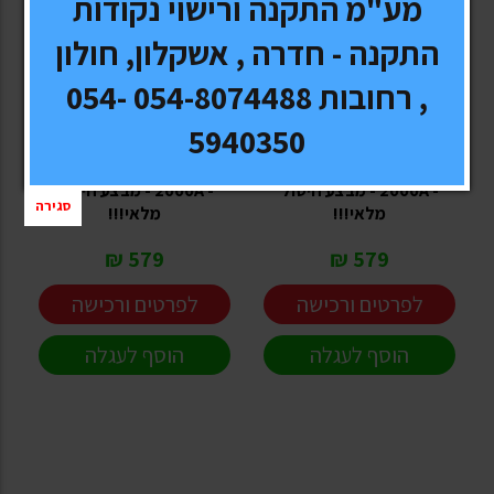
מע"מ התקנה ורישוי נקודות
התקנה - חדרה , אשקלון, חולון
, רחובות 054-8074488 054-
STEEL MATE
STEEL MATE
5940350
בוסטר התנעה כולל מדחס
בוסטר התנעה כולל מדחס
אלחוטי לניפוח צמיגים ועוד
אלחוטי לניפוח צמיגים ועוד
- 2000A - מבצע חיסול
- 2000A - מבצע חיסול
סגירה
מלאי!!!
מלאי!!!
579 ₪
579 ₪
לפרטים ורכישה
לפרטים ורכישה
הוסף לעגלה
הוסף לעגלה