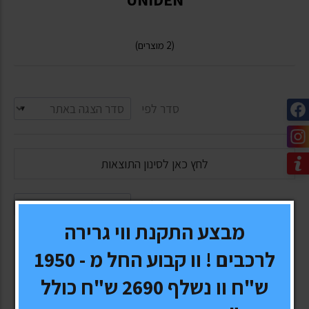
(2 מוצרים)
סדר לפי
לחץ כאן לסינון התוצאות
סדר לפי
מבצע התקנת ווי גרירה
לרכבים ! וו קבוע החל מ - 1950
ש"ח וו נשלף 2690 ש"ח כולל