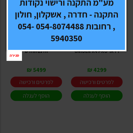
מע"מ התקנה ורישוי נקודות
התקנה - חדרה , אשקלון, חולון
, רחובות 054-8074488 054-
UNIDEN
UNIDEN
5940350
גלאי מכמונות מהירות גלאי
גלאי רדאר יונידן R8 PRO -
רדאר UNIDEN R4 PRO
הדגם החדש
סגירה
5499 ₪
4299 ₪
לפרטים ורכישה
לפרטים ורכישה
הוסף לעגלה
הוסף לעגלה